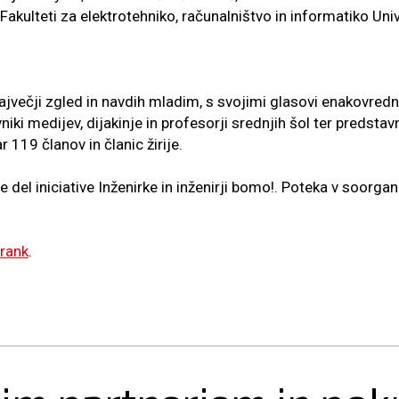
Fakulteti za elektrotehniko, računalništvo in informatiko Uni
jvečji zgled in navdih mladim, s svojimi glasovi enakovredno 
iki medijev, dijakinje in profesorji srednjih šol ter predstav
 119 članov in članic žirije.
e del iniciative Inženirke in inženirji bomo!. Poteka v soorga
irank
.