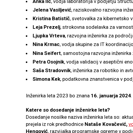
Anka Ilc
, vodja laboratorija v podjetju Struc
Jelena Vasiljević
, raziskovalno razvojna inžen
Kristina Batistič
, svetovalka za kibernetsko 
Leja Prezelj
, strokovna sodelavka za varnost 
Ljupka Vrteva
, razvojna inženirka za področj
Nina Krmac
, vodja skupine za IT koordinacij
Nina Seifert
, samostojna razvojna inženirka 
Petra Osojnik
, vodja validacij v aseptični en
Saša Stradovnik
, inženirka za robotiko in a
Simona Kek
, podatkovna znanstvenica v pod
Inženirka leta 2023 bo znana
16. januarja 2024
.
Katere so dosedanje inženirke leta?
Dosedanje nosilke naziva inženirka leta so: aktu
prejela iz rok predhodnice
Nataše Kovačević,
vo
Hengović
, razvijalka programske opreme v podj