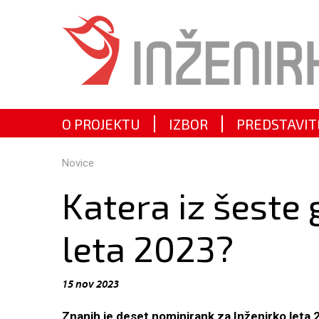
O PROJEKTU
IZBOR
PREDSTAVIT
Novice
Katera iz šeste
leta 2023?
15 nov 2023
Znanih je deset nominirank za Inženirko leta 2