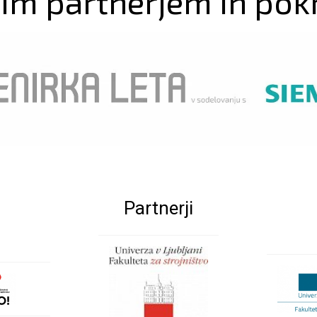
im partnerjem in pok
Partnerji