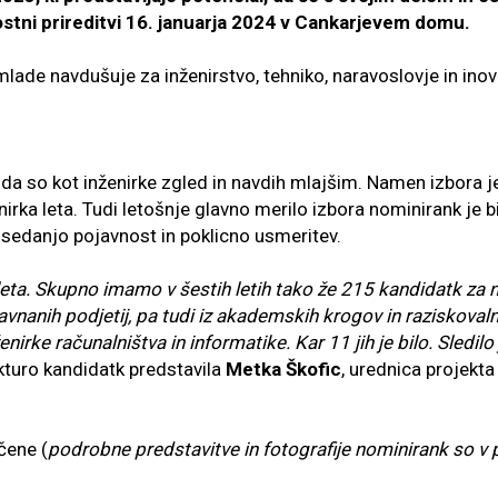
ostni prireditvi 16. januarja 2024 v Cankarjevem domu.
ki mlade navdušuje za inženirstvo, tehniko, naravoslovje in ino
 da so kot inženirke zgled in navdih mlajšim. Namen izbora j
irka leta. Tudi letošnje glavno merilo izbora nominirank je bi
osedanjo pojavnost in poklicno usmeritev.
 leta. Skupno imamo v šestih letih tako že 215 kandidatk za 
nanih podjetij, pa tudi iz akademskih krogov in raziskovalnih 
rke računalništva in informatike. Kar 11 jih je bilo. Sledilo 
ukturo kandidatk predstavila
Metka Škofic
, urednica projekta 
čene (
podrobne predstavitve in fotografije nominirank so 