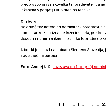
preobrazbo in raziskovalka ter predavateljica na 
inženirka v podjetju RLS merilna tehnika.
O izboru
Na odločitev, katera od nominirank predstavlja na
nominiranke za priznanje Inženirka leta, predstavn
desetimi nominirankami inženirko leta izbiralo kar
Izbor, ki je nastal na pobudo Siemens Slovenija, j
sodelujočimi partnerji.
Foto
: Andrej Križ,
povezava do fotografij nomin