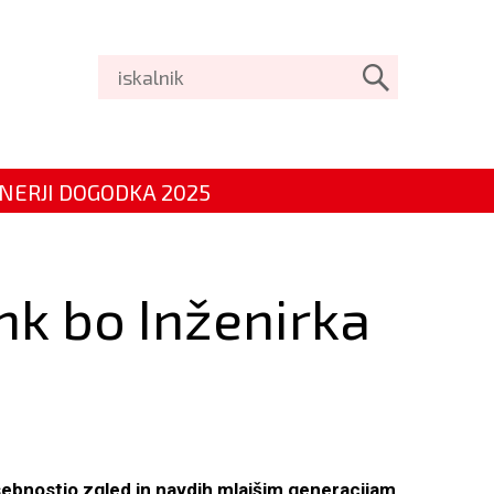
NERJI DOGODKA 2025
nk bo Inženirka
osebnostjo zgled in navdih mlajšim generacijam