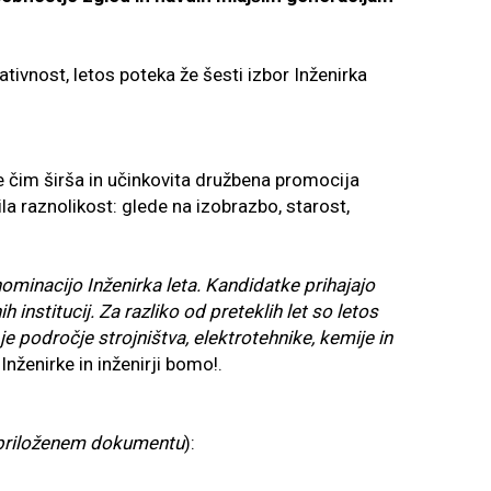
vativnost, letos poteka že šesti izbor Inženirka
e čim širša in učinkovita družbena promocija
la raznolikost: glede na izobrazbo, starost,
nominacijo Inženirka leta. Kandidatke prihajajo
institucij. Za razliko od preteklih let so letos
je področje strojništva, elektrotehnike, kemije in
Inženirke in inženirji bomo!.
v priloženem dokumentu
):