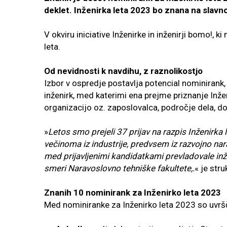
deklet. Inženirka leta 2023 bo znana na slavn
V okviru iniciative Inženirke in inženirji bomo!, 
leta.
Od nevidnosti k navdihu, z raznolikostjo
Izbor v ospredje postavlja potencial nominirank,
inženirk, med katerimi ena prejme priznanje Inžen
organizacijo oz. zaposlovalca, področje dela, d
»
Letos smo prejeli 37 prijav na razpis Inženirka
večinoma iz industrije, predvsem iz razvojno narav
med prijavljenimi kandidatkami prevladovale inženi
smeri Naravoslovno tehniške fakultete,.
« je str
Znanih 10 nominirank za Inženirko leta 2023
Med nominiranke za Inženirko leta 2023 so uvrš