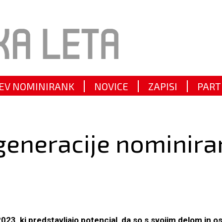
EV NOMINIRANK
NOVICE
ZAPISI
PART
 generacije nominira
023, ki predstavljajo potencial, da so s svojim delom in 