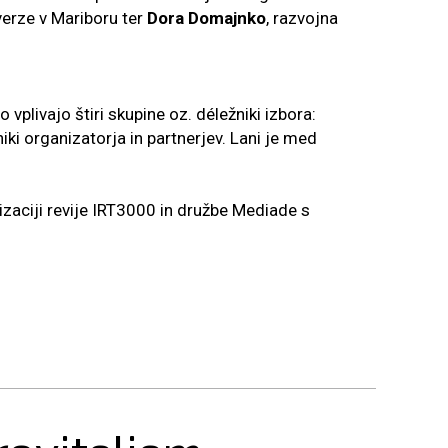
verze v Mariboru ter
Dora Domajnko
, razvojna
vplivajo štiri skupine oz. déležniki izbora:
niki organizatorja in partnerjev. Lani je med
nizaciji revije IRT3000 in družbe Mediade s