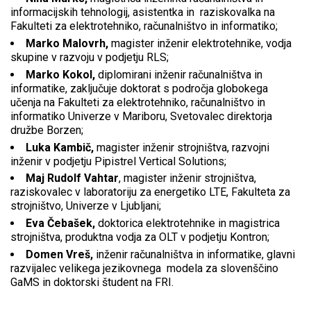
informacijskih tehnologij, asistentka in raziskovalka na
Fakulteti za elektrotehniko, računalništvo in informatiko;
Marko Malovrh,
magister inženir elektrotehnike, vodja
skupine v razvoju v podjetju RLS;
Marko Kokol,
diplomirani inženir računalništva in
informatike, zaključuje doktorat s področja globokega
učenja na Fakulteti za elektrotehniko, računalništvo in
informatiko Univerze v Mariboru, Svetovalec direktorja
družbe Borzen;
Luka Kambič,
magister inženir strojništva, razvojni
inženir v podjetju Pipistrel Vertical Solutions;
Maj Rudolf Vahtar
, magister inženir strojništva,
raziskovalec v laboratoriju za energetiko LTE, Fakulteta za
strojništvo, Univerze v Ljubljani;
Eva Čebašek,
doktorica elektrotehnike in magistrica
strojništva, produktna vodja za OLT v podjetju Kontron;
Domen Vreš,
inženir računalništva in informatike, glavni
razvijalec velikega jezikovnega modela za slovenščino
GaMS in doktorski študent na FRI.