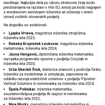
navdihuje. Najboljša dela po izboru strokovne žirije bodo
predstavljena na razstavi v Hiši EU, avtorji pa bodo nagrajeni
z enodnevnim senčenjem inženirke ali inženirja v enem
izmed vodilnih slovenskih podjetij.
Na dogodku so sodelovali:
Ljupka Vrteva,
magistrica inženirka strojništva,
Inženirka leta 2023;
Rebeka Kropivšek Leskovar
, magistrica inženirka
mehatronike, Inženirka leta 2024;
Jasna Hengović,
diplomirana inženirka matematike,
razvijalka programske opreme v podjetju Cosylab in
Inženirka leta 2020;
Urša Skerbiš Štok,
doktorica znanosti s področja fizike,
Inženirka za modeliranje in simulacije, zaposlena na
oddelku razvoja električnih sistemov v podjetju Pipistrel
Vertical Solutions in nominiranka za Inženirko leta 2024;
Špela Poklukar
, inženirka matematike,
soustanoviteljuca podjetja AI razpisi in nominiranka
za Inženirko leta 2022;
Nina Murks,
magistrica inženirka računalništva in