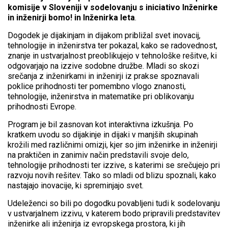
komisije v Sloveniji v sodelovanju s
iniciativo
Inženirke
in inženirji bomo!
in
Inženirka leta
.
Dogodek je dijakinjam in dijakom približal svet inovacij,
tehnologije in inženirstva ter pokazal, kako se radovednost,
znanje in ustvarjalnost preoblikujejo v tehnološke rešitve, ki
odgovarjajo na izzive sodobne družbe. Mladi so skozi
srečanja z inženirkami in inženirji iz prakse spoznavali
poklice prihodnosti ter pomembno vlogo znanosti,
tehnologije, inženirstva in matematike pri oblikovanju
prihodnosti Evrope.
Program je bil zasnovan kot interaktivna izkušnja. Po
kratkem uvodu so dijakinje in dijaki v manjših skupinah
krožili med različnimi omizji, kjer so jim inženirke in inženirji
na praktičen in zanimiv način predstavili svoje delo,
tehnologije prihodnosti ter izzive, s katerimi se srečujejo pri
razvoju novih rešitev. Tako so mladi od blizu spoznali, kako
nastajajo inovacije, ki spreminjajo svet.
Udeleženci so bili po dogodku povabljeni tudi k sodelovanju
v ustvarjalnem izzivu, v katerem bodo pripravili predstavitev
inženirke ali inženirja iz evropskega prostora, ki jih