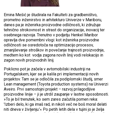
Emina Mešić je študirala na Fakulteti za gradbeništvo,
prometno inženirstvo in arhitekturo Univerze v Mariboru,
danes pa je inženirka proizvodne odličnosti, ki združuje
tehnično strokovnost in strast do organizacije, inovacij ter
osebnega razvoja. Trenutno v podjetju Henkel Maribor
opravlja dve pomembni vlogi: kot inženirka proizvodne
odličnosti se osredotoča na optimizacijo procesov,
zmanjševanje stroškov in povečanje trajnosti proizvodnje,
medtem ko kot vodja zagona novih linij vodi relokacijo in
zagon novih proizvodnih linij.
Poklicno pot je začela v avtomobilski industriji na
Portugalskem, kjer se je kalila pri implementaciji novih
projektov. Tam se je odločila za podiplomski študij, smer
Lean management (Toyota production systems) na Univerzi
Aveiro. Prvi samostojni projekt – razvoj prilagodljive
proizvodne linije – ji je utrdil zaupanje v lastne sposobnosti.
»To je bil trenutek, ko sem zares začutila pomen reka:
'Izberi delo, ki ga imaš rad, in nikoli več ne boš moral delati
niti dneva v življenju.'« Po petih letih dela v tujini jo je želja