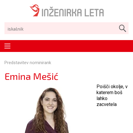
Predstavitev nominirank
Emina Mešić
Poišči okolje, v
katerem boš
lahko
zacvetela