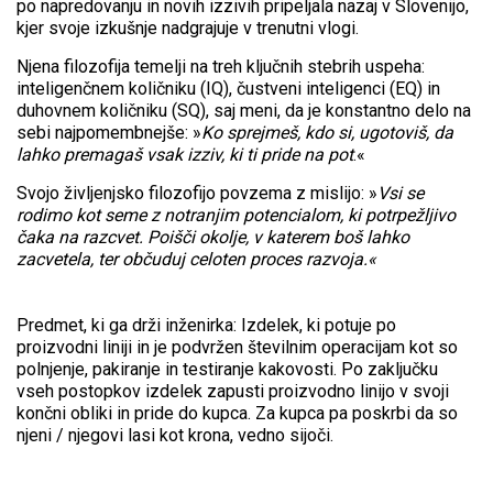
po napredovanju in novih izzivih pripeljala nazaj v Slovenijo,
kjer svoje izkušnje nadgrajuje v trenutni vlogi.
Njena filozofija temelji na treh ključnih stebrih uspeha:
inteligenčnem količniku (IQ), čustveni inteligenci (EQ) in
duhovnem količniku (SQ), saj meni, da je konstantno delo na
sebi najpomembnejše: »
Ko sprejmeš, kdo si, ugotoviš, da
lahko premagaš vsak izziv, ki ti pride na pot
.«
Svojo življenjsko filozofijo povzema z mislijo: »
Vsi se
rodimo kot seme z notranjim potencialom, ki potrpežljivo
čaka na razcvet. Poišči okolje, v katerem boš lahko
zacvetela, ter občuduj celoten proces razvoja.«
Predmet, ki ga drži inženirka: Izdelek, ki potuje po
proizvodni liniji in je podvržen številnim operacijam kot so
polnjenje, pakiranje in testiranje kakovosti. Po zaključku
vseh postopkov izdelek zapusti proizvodno linijo v svoji
končni obliki in pride do kupca. Za kupca pa poskrbi da so
njeni / njegovi lasi kot krona, vedno sijoči.