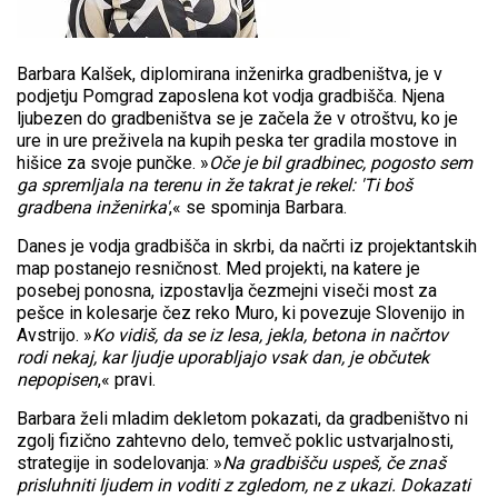
Barbara Kalšek, diplomirana inženirka gradbeništva, je v
podjetju Pomgrad zaposlena kot vodja gradbišča. Njena
ljubezen do gradbeništva se je začela že v otroštvu, ko je
ure in ure preživela na kupih peska ter gradila mostove in
hišice za svoje punčke. »
Oče je bil gradbinec, pogosto sem
ga spremljala na terenu in že takrat je rekel: 'Ti boš
gradbena inženirka'
,« se spominja Barbara.
Danes je vodja gradbišča in skrbi, da načrti iz projektantskih
map postanejo resničnost. Med projekti, na katere je
posebej ponosna, izpostavlja čezmejni viseči most za
pešce in kolesarje čez reko Muro, ki povezuje Slovenijo in
Avstrijo. »
Ko vidiš, da se iz lesa, jekla, betona in načrtov
rodi nekaj, kar ljudje uporabljajo vsak dan, je občutek
nepopisen
,« pravi.
Barbara želi mladim dekletom pokazati, da gradbeništvo ni
zgolj fizično zahtevno delo, temveč poklic ustvarjalnosti,
strategije in sodelovanja: »
Na gradbišču uspeš, če znaš
prisluhniti ljudem in voditi z zgledom, ne z ukazi. Dokazati