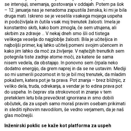
se intervjuji, snemanja, gostovanja v oddajah. Potem pa šok
– 12. januarja nas je nenadoma zapustila ženska, ki mi je bila
druga mati. Iskreno se je veselila vsakega mojega uspeha
in podoživljala in čutila vsak moj trenutek žalosti. Imela je
konstantno skrb, kako bom zmogla, če sem utrujena, ali
skrbim za zdravje ... V nekaj dneh smo šli od tistega
velikega veselja do najgloblje žalosti. Bila je učiteljica in
najboljši primer, kaj lahko učitelj pomeni svojim učencem in
kako jim lahko da moč za življenje. V najtežjih trenutkih sem
potegnila tiste zadnje atome moči, za katere še sama
nisem vedela, da obstajajo. In ponovno sem črpala neko
dodatno energijo, da grem naprej in da se ne ustavim. Mediji
so mi usmerili pozornost in to je bil moj trenutek, da mladim
pokažem, katera pot je ta prava. Pot znanja – brez bližnjic, z
veliko dela, truda, odrekanja, a vendar je to edina prava pot
do uspeha. In čeprav sta strokovnost in znanje v tem
preteklem letu bila prevečkrat ignorirana in smo dobili
občutek, da za uspeh samo moraš pravim osebam prikimati
in slediti njihovim navodilom, še vedno verjamem, da je naš
glas močnejši.
Inženirski poklic se kaže kot platforma za uspeh