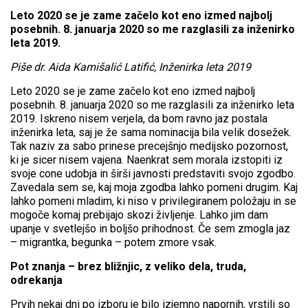
Leto 2020 se je zame začelo kot eno izmed najbolj
posebnih. 8. januarja 2020 so me razglasili za inženirko
leta 2019.
Piše dr. Aida Kamišalić Latifić, Inženirka leta 2019
Leto 2020 se je zame začelo kot eno izmed najbolj
posebnih. 8. januarja 2020 so me razglasili za inženirko leta
2019. Iskreno nisem verjela, da bom ravno jaz postala
inženirka leta, saj je že sama nominacija bila velik dosežek.
Tak naziv za sabo prinese precejšnjo medijsko pozornost,
ki je sicer nisem vajena. Naenkrat sem morala izstopiti iz
svoje cone udobja in širši javnosti predstaviti svojo zgodbo.
Zavedala sem se, kaj moja zgodba lahko pomeni drugim. Kaj
lahko pomeni mladim, ki niso v privilegiranem položaju in se
mogoče komaj prebijajo skozi življenje. Lahko jim dam
upanje v svetlejšo in boljšo prihodnost. Če sem zmogla jaz
– migrantka, begunka – potem zmore vsak.
Pot znanja – brez bližnjic, z veliko dela, truda,
odrekanja
Prvih nekaj dni po izboru je bilo izjemno napornih, vrstili so