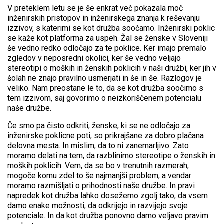
V preteklem letu se je še enkrat več pokazala moč
inženirskih pristopov in inženirskega znanja k reševanju
izzivov, s katerimi se kot družba soočamo. Inženirski poklic
se kaže kot platforma za uspeh. Žal se ženske v Sloveniji
še vedno redko odločajo za te poklice. Ker imajo premalo
zgledov v neposredni okolici, ker še vedno veljajo
stereotipi o moških in ženskih poklicih v naši družbi, ker jih v
šolah ne znajo pravilno usmerjati in še in še. Razlogov je
veliko. Nam preostane le to, da se kot družba soočimo s
tem izzivom, saj govorimo o neizkoriščenem potencialu
naše družbe.
Če smo pa čisto odkriti, ženske, ki se ne odločajo za
inženirske poklicne poti, so prikrajšane za dobro plačana
delovna mesta. In mislim, da to ni zanemarljivo. Zato
moramo delati na tem, da razblinimo stereotipe o ženskih in
moških poklicih. Vem, da se bo v trenutnih razmerah,
mogoče komu zdel to še najmanjši problem, a vendar
moramo razmišljati o prihodnosti naše družbe. In pravi
napredek kot družba lahko dosežemo zgolj tako, da vsem
damo enake možnosti, da odkrijejo in razvijejo svoje
potenciale. In da kot družba ponovno damo veljavo pravim