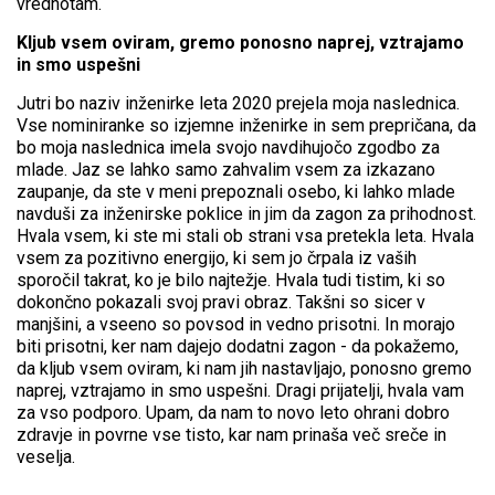
vrednotam.
Kljub vsem oviram, gremo ponosno naprej, vztrajamo
in smo uspešni
Jutri bo naziv inženirke leta 2020 prejela moja naslednica.
Vse nominiranke so izjemne inženirke in sem prepričana, da
bo moja naslednica imela svojo navdihujočo zgodbo za
mlade. Jaz se lahko samo zahvalim vsem za izkazano
zaupanje, da ste v meni prepoznali osebo, ki lahko mlade
navduši za inženirske poklice in jim da zagon za prihodnost.
Hvala vsem, ki ste mi stali ob strani vsa pretekla leta. Hvala
vsem za pozitivno energijo, ki sem jo črpala iz vaših
sporočil takrat, ko je bilo najtežje. Hvala tudi tistim, ki so
dokončno pokazali svoj pravi obraz. Takšni so sicer v
manjšini, a vseeno so povsod in vedno prisotni. In morajo
biti prisotni, ker nam dajejo dodatni zagon - da pokažemo,
da kljub vsem oviram, ki nam jih nastavljajo, ponosno gremo
naprej, vztrajamo in smo uspešni. Dragi prijatelji, hvala vam
za vso podporo. Upam, da nam to novo leto ohrani dobro
zdravje in povrne vse tisto, kar nam prinaša več sreče in
veselja.